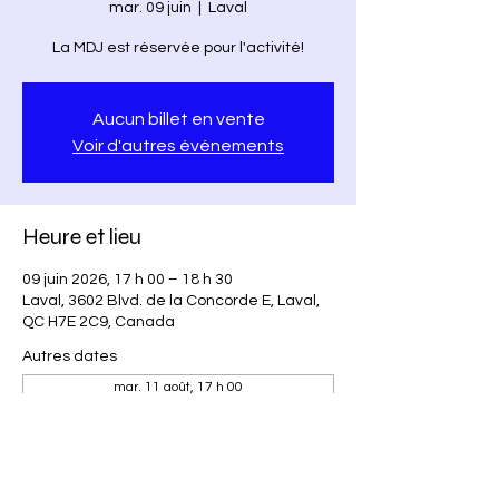
mar. 09 juin
  |  
Laval
La MDJ est réservée pour l'activité!
Aucun billet en vente
Voir d'autres événements
Heure et lieu
09 juin 2026, 17 h 00 – 18 h 30
Laval, 3602 Blvd. de la Concorde E, Laval,
QC H7E 2C9, Canada
Autres dates
mar. 11 août, 17 h 00
mar. 18 août, 17 h 00
mar. 25 août, 17 h 00