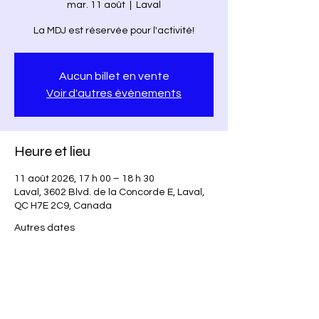
mar. 11 août
  |  
Laval
La MDJ est réservée pour l'activité!
Aucun billet en vente
Voir d'autres événements
Heure et lieu
11 août 2026, 17 h 00 – 18 h 30
Laval, 3602 Blvd. de la Concorde E, Laval,
QC H7E 2C9, Canada
Autres dates
mar. 18 août, 17 h 00
mar. 25 août, 17 h 00