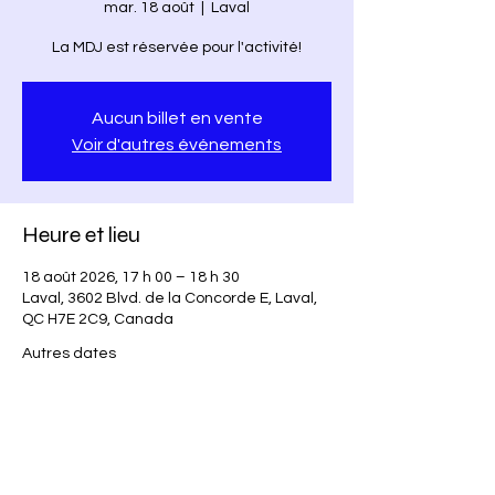
mar. 18 août
  |  
Laval
La MDJ est réservée pour l'activité!
Aucun billet en vente
Voir d'autres événements
Heure et lieu
18 août 2026, 17 h 00 – 18 h 30
Laval, 3602 Blvd. de la Concorde E, Laval,
QC H7E 2C9, Canada
Autres dates
mar. 11 août, 17 h 00
mar. 25 août, 17 h 00