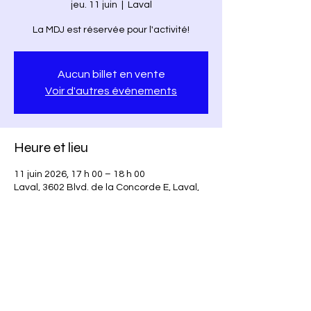
jeu. 11 juin
  |  
Laval
La MDJ est réservée pour l'activité!
Aucun billet en vente
Voir d'autres événements
Heure et lieu
11 juin 2026, 17 h 00 – 18 h 00
Laval, 3602 Blvd. de la Concorde E, Laval,
QC H7E 2C9, Canada
Partager cet événement