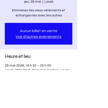
jeu. 28 mai
  |  
Laval
Emmènes tes vieux vêtements et
échanges les avec les autres
Aucun billet en vente
Voir d'autres événements
Heure et lieu
28 mai 2026, 16 h 00 – 20 h 00
Laval, 3602 Blvd. de la Concorde E, Laval,
QC H7E 2C9, Canada
Partager cet événement